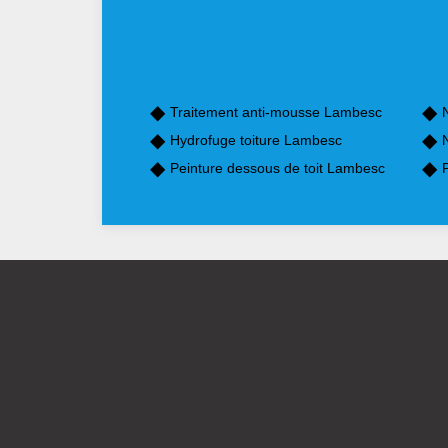
Traitement anti-mousse Lambesc
Hydrofuge toiture Lambesc
Peinture dessous de toit Lambesc