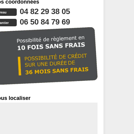
s coordonnées
04 82 29 38 05
reau
06 50 84 79 69
antier
us localiser