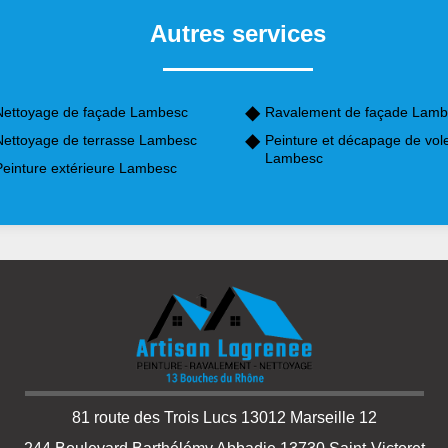
Autres services
Nettoyage de façade Lambesc
Ravalement de façade Lam
Nettoyage de terrasse Lambesc
Peinture et décapage de vol
Lambesc
Peinture extérieure Lambesc
81 route des Trois Lucs 13012 Marseille 12