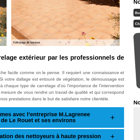
No
Bu
Ch
relage extérieur par les professionnels de
âche facile comme on le pense. Il requiert une connaissance et
l. Si votre dallage est entouré de végétation, le démoussage est
é à chaque type de carrelage d'où l'importance de l'intervention
 mesure de vous rendre un travail de qualité et qui correspond
os prestations dans le but de satisfaire notre clientèle.
No
mes avec l’entreprise M.Lagrenee
e de Le Rouet et ses environs
isation des nettoyeurs à haute pression