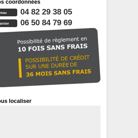
s coordonnées
04 82 29 38 05
reau
06 50 84 79 69
antier
us localiser