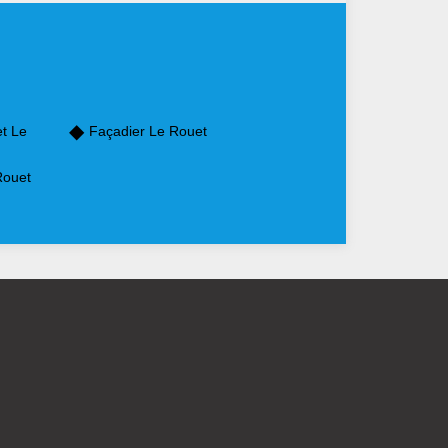
et Le
Façadier Le Rouet
Rouet