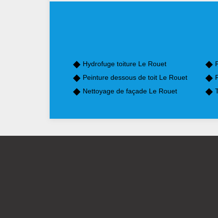
Hydrofuge toiture Le Rouet
Peinture dessous de toit Le Rouet
Nettoyage de façade Le Rouet