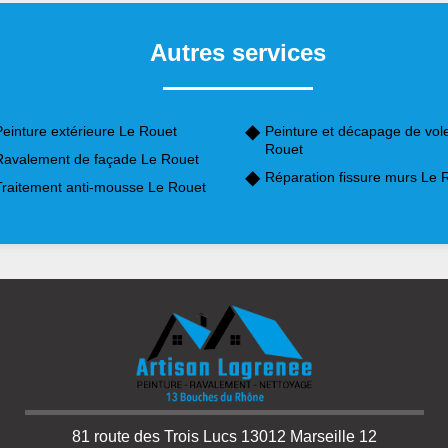
Autres services
Peinture extérieure Le Rouet
Peinture et décapage de vol
Rouet
Ravalement de façade Le Rouet
Réparation fissure murs Le 
Traitement anti-mousse Le Rouet
81 route des Trois Lucs 13012 Marseille 12