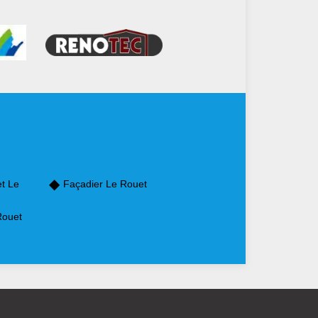
et Le
Façadier Le Rouet
Rouet