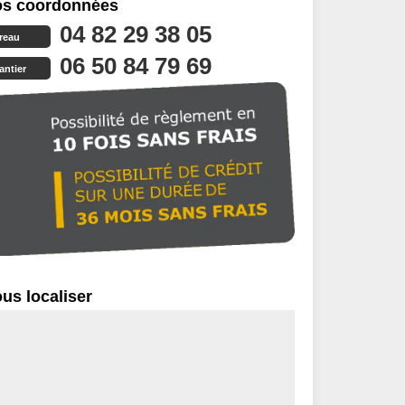
s coordonnées
04 82 29 38 05
reau
06 50 84 79 69
antier
us localiser