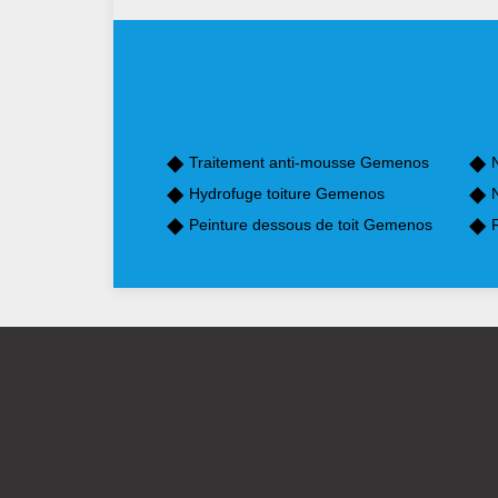
Traitement anti-mousse Gemenos
Hydrofuge toiture Gemenos
Peinture dessous de toit Gemenos