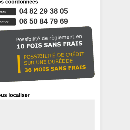
s coordonnées
04 82 29 38 05
reau
06 50 84 79 69
antier
us localiser