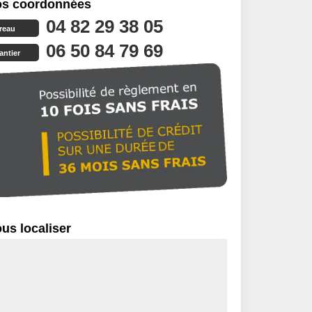
s coordonnées
04 82 29 38 05
reau
06 50 84 79 69
antier
us localiser