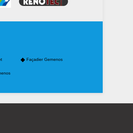
et
Façadier Gemenos
menos