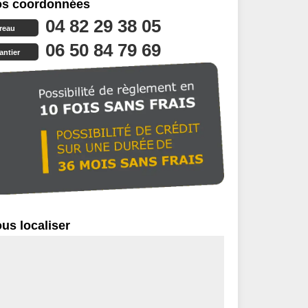
s coordonnées
04 82 29 38 05
reau
06 50 84 79 69
antier
us localiser